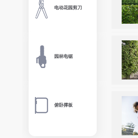
电动花园剪刀
园林电锯
俯卧撑板