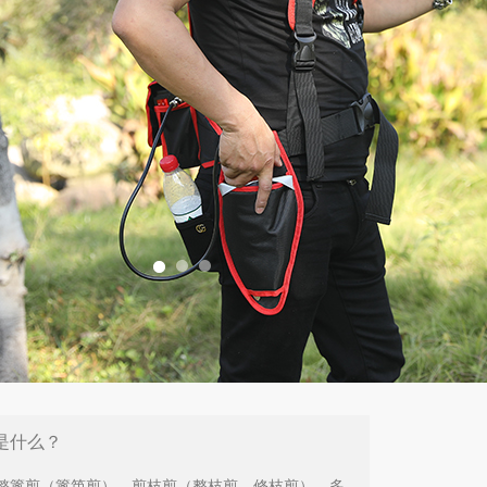
是什么？
整篱剪（篱笆剪）、剪枝剪（整枝剪、修枝剪）、多