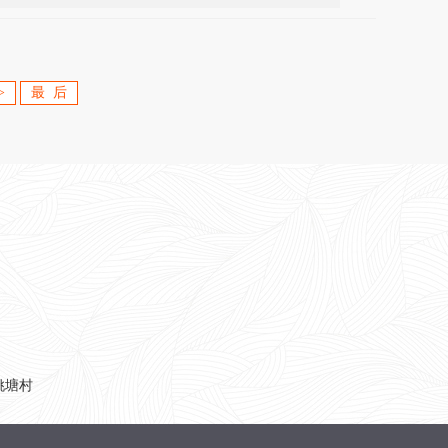
>
最 后
姚塘村